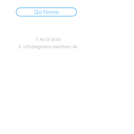
Go Home
Kontakt
T:
40 19 18 85
E:
info@egeskov-davidsen.dk
Adresse
Strandvejen 100
2900 Hellerup
Se mere
Ledige Lejemål
Om os