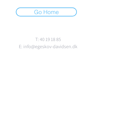
Go Home
Kontakt
T:
40 19 18 85
E:
info@egeskov-davidsen.dk
Adresse
Strandvejen 100
2900 Hellerup
Se mere
Ledige Lejemål
Om os